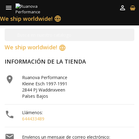


We ship worldwide!
language
We ship worldwide!
language
INFORMACIÓN DE LA TIENDA

Ruanova Performance
Kleine Esch 1997-1991
2844 PJ Waddinxveen
Países Bajos

Llámenos:
644433489

Envíenos un mensaje de correo electrónico: