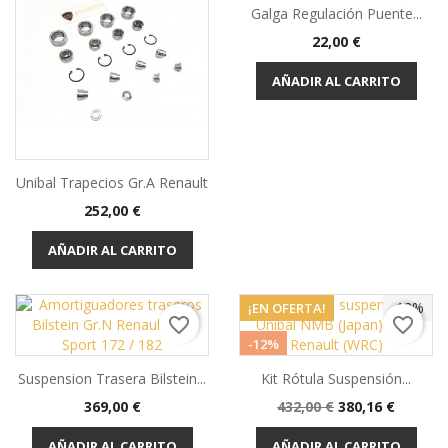
Galga Regulación Puente...
Precio
22,00 €
AÑADIR AL CARRITO
Unibal Trapecios Gr.A Renault
Precio
252,00 €
AÑADIR AL CARRITO
-12%
¡EN OFERTA!
favorite_border
favorite_border
-12%
Suspension Trasera Bilstein...
Kit Rótula Suspensión...
OUT-OF-STOCK
Precio
Precio
Precio
369,00 €
432,00 €
380,16 €
base
AÑADIR AL CARRITO
AÑADIR AL CARRITO