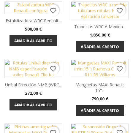
favorite_border
favorite_border
Estabilizadora WRC Renault...
Trapecios WRC A Medida...
Precio
500,00 €
Precio
1.850,00 €
AÑADIR AL CARRITO
AÑADIR AL CARRITO
favorite_border
favorite_border
Unibal Dirección NMB (WRC...
Manguetas MAXI Renault
15"...
Precio
272,00 €
Precio
790,00 €
AÑADIR AL CARRITO
AÑADIR AL CARRITO
favorite_border
favorite_border