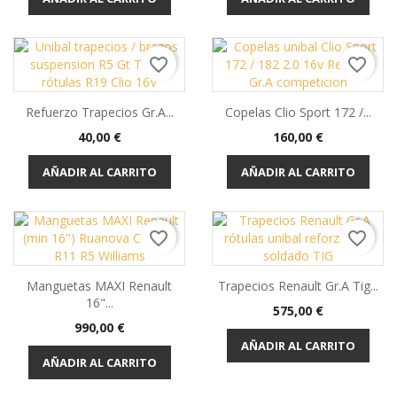
favorite_border
favorite_border
Refuerzo Trapecios Gr.A...
Copelas Clio Sport 172 /...
Precio
Precio
40,00 €
160,00 €
AÑADIR AL CARRITO
AÑADIR AL CARRITO
favorite_border
favorite_border
Manguetas MAXI Renault
Trapecios Renault Gr.A Tig...
16"...
Precio
575,00 €
Precio
990,00 €
AÑADIR AL CARRITO
AÑADIR AL CARRITO