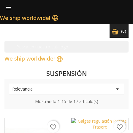

We ship worldwide!
language
(0)
We ship worldwide!
language
SUSPENSIÓN

Relevancia
Mostrando 1-15 de 17 artículo(s)
favorite_border
favorite_border