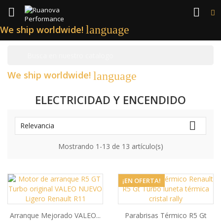


language
We ship worldwide!

We ship worldwide!
language
ELECTRICIDAD Y ENCENDIDO

Relevancia
Mostrando 1-13 de 13 artículo(s)
¡EN OFERTA!
Arranque Mejorado VALEO...
Parabrisas Térmico R5 Gt