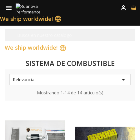


We ship worldwide!
language
We ship worldwide!
language
SISTEMA DE COMBUSTIBLE

Relevancia
Mostrando 1-14 de 14 artículo(s)