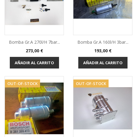
Bomba Gr.A 270l/h 7bar...
Bomba Gr.A 160l/h 3bar...
Precio
Precio
273,00 €
193,00 €
AÑADIR AL CARRITO
AÑADIR AL CARRITO
OUT-OF-STOCK
OUT-OF-STOCK