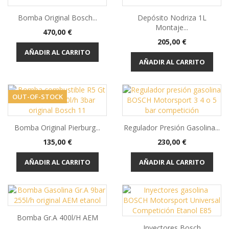
Bomba Original Bosch...
Depósito Nodriza 1L
Montaje...
Precio
470,00 €
Precio
205,00 €
AÑADIR AL CARRITO
AÑADIR AL CARRITO
OUT-OF-STOCK
Bomba Original Pierburg...
Regulador Presión Gasolina...
Precio
Precio
135,00 €
230,00 €
AÑADIR AL CARRITO
AÑADIR AL CARRITO
Bomba Gr.A 400l/h AEM
Inyectores Bosch