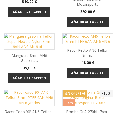
Precio
340,00 €
Motorsport...
Precio
392,00 €
AÑADIR AL CARRITO
AÑADIR AL CARRITO
Racor Recto AN6 Teflon
8mm...
Manguera 8mm AN6
Gasolina...
Precio
18,00 €
Precio
35,00 €
AÑADIR AL CARRITO
AÑADIR AL CARRITO
-15%
¡EN OFERTA!
-15%
Racor Codo 90º AN6 Teflon...
Bomba Gr.A 270l/h 7bar...