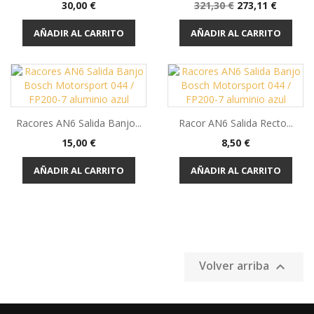
Precio
Precio
Precio
30,00 €
321,30 €
273,11 €
base
AÑADIR AL CARRITO
AÑADIR AL CARRITO
Racores AN6 Salida Banjo...
Racor AN6 Salida Recto...
Precio
Precio
15,00 €
8,50 €
AÑADIR AL CARRITO
AÑADIR AL CARRITO
Volver arriba
