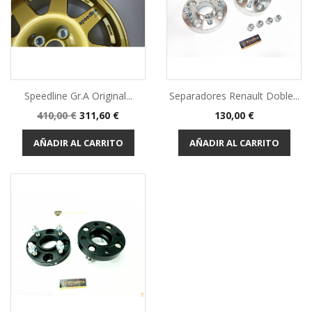
Speedline Gr.A Original...
Separadores Renault Doble...
Precio
Precio
Precio
410,00 €
311,60 €
130,00 €
base
AÑADIR AL CARRITO
AÑADIR AL CARRITO