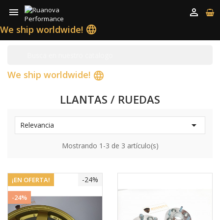


We ship worldwide!
language
We ship worldwide!
language
LLANTAS / RUEDAS

Relevancia
Mostrando 1-3 de 3 artículo(s)
-24%
¡EN OFERTA!
-24%