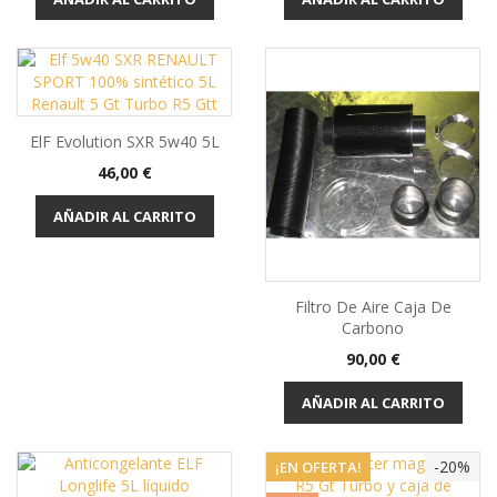
ElF Evolution SXR 5w40 5L
Precio
46,00 €
AÑADIR AL CARRITO
Filtro De Aire Caja De
Carbono
Precio
90,00 €
AÑADIR AL CARRITO
-20%
¡EN OFERTA!