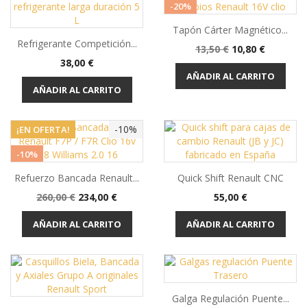
-20%
Tapón Cárter Magnético...
Refrigerante Competición...
Precio
Precio
13,50 €
10,80 €
Precio
base
38,00 €
AÑADIR AL CARRITO
AÑADIR AL CARRITO
-10%
¡EN OFERTA!
-10%
Refuerzo Bancada Renault...
Quick Shift Renault CNC
Precio
Precio
Precio
260,00 €
234,00 €
55,00 €
base
AÑADIR AL CARRITO
AÑADIR AL CARRITO
Galga Regulación Puente...