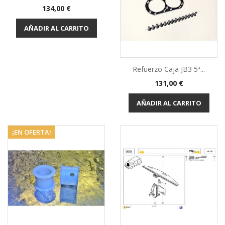
Precio
134,00 €
AÑADIR AL CARRITO
Refuerzo Caja JB3 5ª...
Precio
131,00 €
AÑADIR AL CARRITO
¡EN OFERTA!