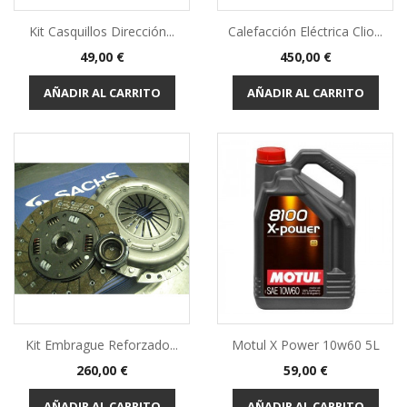
Kit Casquillos Dirección...
Calefacción Eléctrica Clio...
Precio
Precio
49,00 €
450,00 €
AÑADIR AL CARRITO
AÑADIR AL CARRITO
Kit Embrague Reforzado...
Motul X Power 10w60 5L
Precio
Precio
260,00 €
59,00 €
AÑADIR AL CARRITO
AÑADIR AL CARRITO