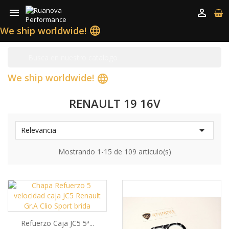


We ship worldwide!
language
We ship worldwide!
language
RENAULT 19 16V

Relevancia
Mostrando 1-15 de 109 artículo(s)
Refuerzo Caja JC5 5ª...