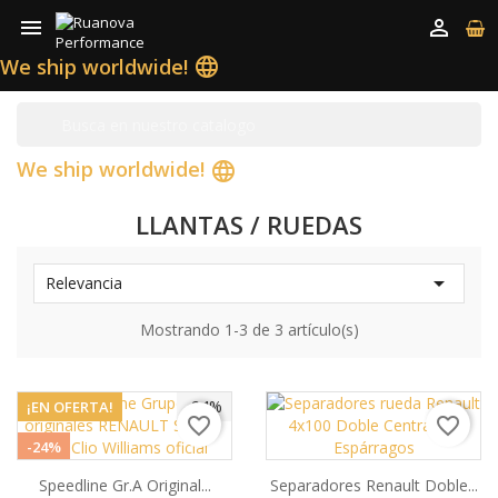


We ship worldwide!
language
We ship worldwide!
language
LLANTAS / RUEDAS

Relevancia
Mostrando 1-3 de 3 artículo(s)
-24%
¡EN OFERTA!
favorite_border
favorite_border
-24%
Speedline Gr.A Original...
Separadores Renault Doble...