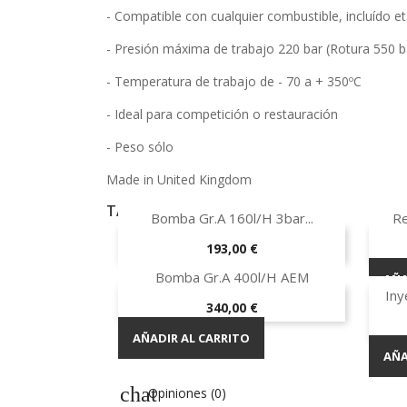
- Compatible con cualquier combustible, incluído et
- Presión máxima de trabajo 220 bar (Rotura 550 b
- Temperatura de trabajo de - 70 a + 350ºC
- Ideal para competición o restauración
- Peso sólo
Made in United Kingdom
TAMBIÉN PODRÍA INTERESARLE

Vista rápida
Bomba Gr.A 160l/h 3bar...
Re
Precio
193,00 €

Vista rápida
Bomba Gr.A 400l/h AEM
AÑADIR AL CARRITO
AÑA
Iny
Precio
340,00 €
AÑADIR AL CARRITO
AÑA
Opiniones (0)