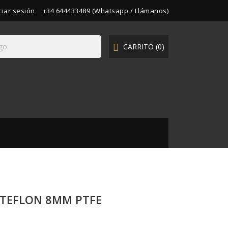
iciar sesión
+34 644433489 (Whatsapp / Llámanos)
CARRITO
(0)

 TEFLON 8MM PTFE