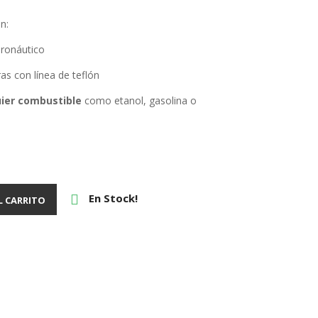
n:
ronáutico
as con línea de teflón
ier
combustible
como etanol, gasolina o
En Stock!

L CARRITO