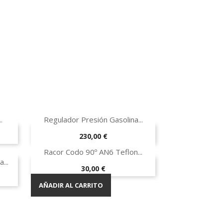

Vista rápida
.
Regulador Presión Gasolina...
-40%
Precio
230,00 €

Vista rápida
Racor Codo 90º AN6 Teflon...
AÑADIR AL CARRITO
...
Precio
30,00 €
AÑADIR AL CARRITO