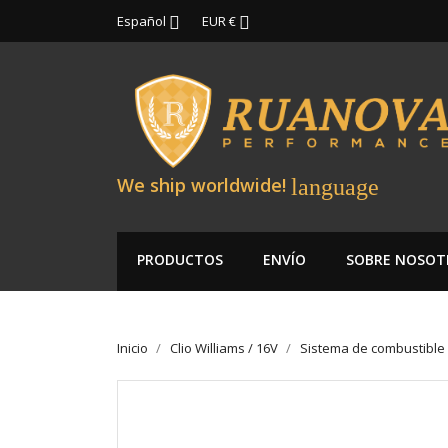
Español
EUR €


We ship worldwide!
language
PRODUCTOS
ENVÍO
SOBRE NOSOT
Inicio
Clio Williams / 16V
Sistema de combustible