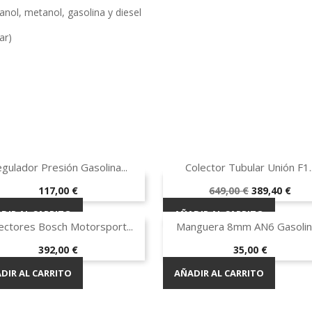
anol, metanol, gasolina y diesel
ar)


Vista rápida
Vista rápida
gulador Presión Gasolina...
Colector Tubular Unión F1..
¡EN OFERTA!
Precio
Precio
Precio
117,00 €
649,00 €
389,40 €
base
-40%
DIR AL CARRITO
AÑADIR AL CARRITO


Vista rápida
Vista rápida
ectores Bosch Motorsport...
Manguera 8mm AN6 Gasolina
Precio
Precio
392,00 €
35,00 €
DIR AL CARRITO
AÑADIR AL CARRITO