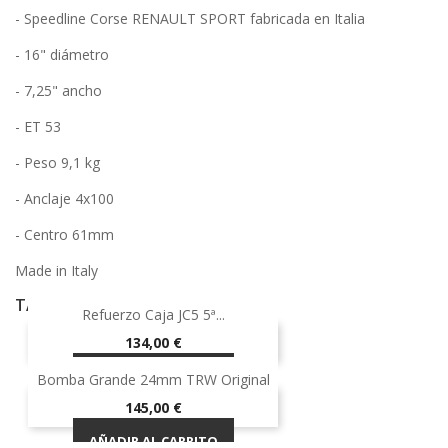
- Speedline Corse RENAULT SPORT fabricada en Italia
- 16" diámetro
- 7,25" ancho
- ET 53
- Peso 9,1 kg
- Anclaje 4x100
- Centro 61mm
Made in Italy
TAMBIÉN PODRÍA INTERESARLE
Refuerzo Caja JC5 5ª...
Precio
134,00 €
AÑADIR AL CARRITO
Bomba Grande 24mm TRW Original
Precio
145,00 €
AÑADIR AL CARRITO