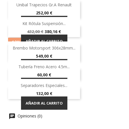
Unibal Trapecios Gr.A Renault
Precio
252,00 €
AÑADIR AL CARRITO
Kit Rótula Suspensión...
-12%
¡EN OFERTA!
Precio
Precio
432,00 €
380,16 €
base
AÑADIR AL CARRITO
-12%
Brembo Motorsport 306x28mm...
¡EN OFERTA!
OUT-OF-STOCK
Precio
549,00 €
AÑADIR AL CARRITO
Tubería Freno Acero 4.5m...
Precio
60,00 €
AÑADIR AL CARRITO
Separadores Especiales...
Precio
132,00 €
AÑADIR AL CARRITO
Opiniones (0)