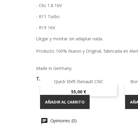
- Clio 1.8 16V
- R11 Turbo
- R19 16V
Llegar y montar sin adaptar nada.
Producto 100% Nuevo y Original, fabricada en Alem
Made in Germany.
TAMBIÉN PODRÍA INTERESARLE
Vista rápida

Quick Shift Renault CNC
Bom
Precio
55,00 €
AÑADIR AL CARRITO
AÑA
Opiniones (0)