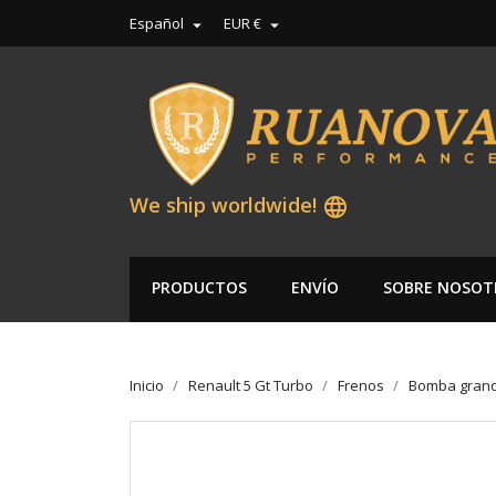
Español
EUR €


We ship worldwide!
language
PRODUCTOS
ENVÍO
SOBRE NOSOT
Inicio
Renault 5 Gt Turbo
Frenos
Bomba grand