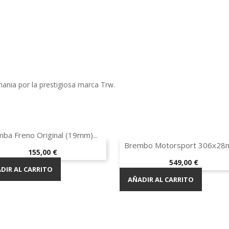
ania por la prestigiosa marca Trw.
Vista rápida

ba Freno Original (19mm)...
Vista rápida

Brembo Motorsport 306x28m
¡EN OFERTA!
Precio
155,00 €
Precio
549,00 €
DIR AL CARRITO
AÑADIR AL CARRITO