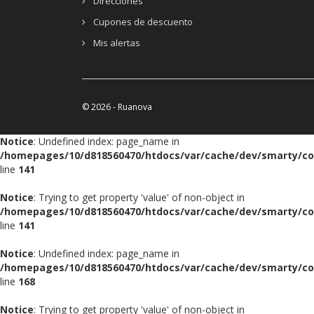
Direcciones
Cupones de descuento
Mis alertas
© 2026 - Ruanova
Notice
: Undefined index: page_name in
/homepages/10/d818560470/htdocs/var/cache/dev/smarty/compi
line
141
Notice
: Trying to get property 'value' of non-object in
/homepages/10/d818560470/htdocs/var/cache/dev/smarty/compi
line
141
Notice
: Undefined index: page_name in
/homepages/10/d818560470/htdocs/var/cache/dev/smarty/compi
line
168
Notice
: Trying to get property 'value' of non-object in