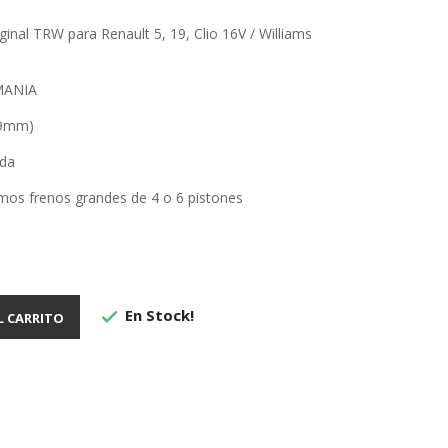
inal TRW para Renault 5, 19, Clio 16V / Williams
EMANIA
19mm)
ada
amos frenos grandes de 4 o 6 pistones
En Stock!

L CARRITO