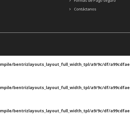
Formas de Pago seguro
Contáctanos
le/bentrizlayouts_layout_full_width_tpl/a9/9c/df/a99cdfae8
le/bentrizlayouts_layout_full_width_tpl/a9/9c/df/a99cdfae8
le/bentrizlayouts_layout_full_width_tpl/a9/9c/df/a99cdfae8