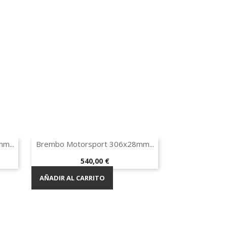
Vista rápida

m...
Brembo Motorsport 306x28mm...
¡EN OFERTA!
Precio
540,00 €
AÑADIR AL CARRITO