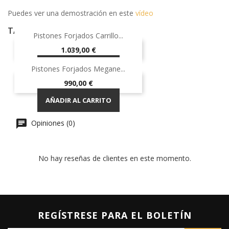
Puedes ver una demostración en este
vídeo
TAMBIÉN PODRÍA INTERESARLE
Pistones Forjados Carrillo...
Precio
1.039,00 €
AÑADIR AL CARRITO
Pistones Forjados Megane...
¡EN OFERTA!
Precio
990,00 €
AÑADIR AL CARRITO
Opiniones (0)
No hay reseñas de clientes en este momento.
REGÍSTRESE PARA EL BOLETÍN