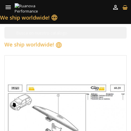


We ship worldwide!
language
We ship worldwide!
language