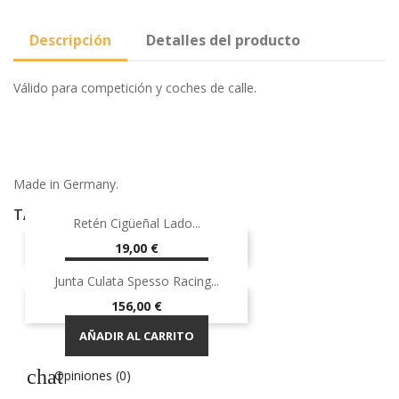
Descripción
Detalles del producto
Válido para competición y coches de calle.
Made in Germany.
TAMBIÉN PODRÍA INTERESARLE
Retén Cigüeñal Lado...
Precio
19,00 €
AÑADIR AL CARRITO
Junta Culata Spesso Racing...
Precio
156,00 €
AÑADIR AL CARRITO
Opiniones (0)