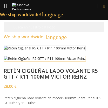


language
We ship worldwide!

We ship worldwide!
language
RETÉN CIGÜEÑAL LADO VOLANTE R5
GTT / R11 100MM VICTOR REINZ
28,00 €
Retén cigüeñal lado volante de motor (100mm) para Renault 5
Gt Turbo y 11 Turbo: