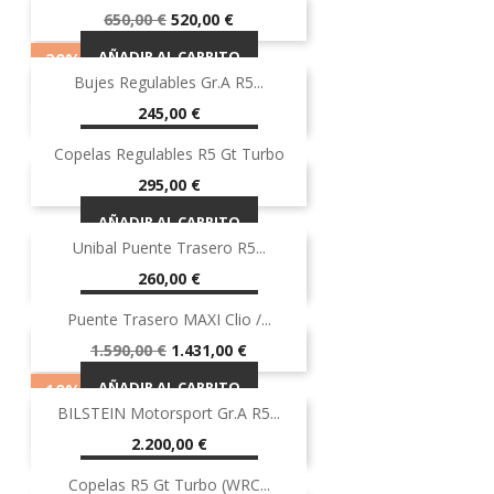
-20%
¡EN OFERTA!
Precio
Precio
650,00 €
520,00 €
base
AÑADIR AL CARRITO
-20%
Bujes Regulables Gr.A R5...
¡EN OFERTA!
Precio
245,00 €
AÑADIR AL CARRITO
Copelas Regulables R5 Gt Turbo
Precio
295,00 €
AÑADIR AL CARRITO
Unibal Puente Trasero R5...
Precio
260,00 €
AÑADIR AL CARRITO
Puente Trasero MAXI Clio /...
-10%
¡EN OFERTA!
Precio
Precio
1.590,00 €
1.431,00 €
base
AÑADIR AL CARRITO
-10%
BILSTEIN Motorsport Gr.A R5...
OUT-OF-STOCK
Precio
2.200,00 €
AÑADIR AL CARRITO
Copelas R5 Gt Turbo (WRC...