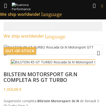


language
We ship worldwide!

We ship worldwide!
language
OUT-OF-STOCK


BILSTEIN MOTORSPORT GR.N
COMPLETA R5 GT TURBO
1.350,00 €
Suspensión completa
Bilstein Motorsport Gr.N
de Renault 5
Gt Turbo fase 2: