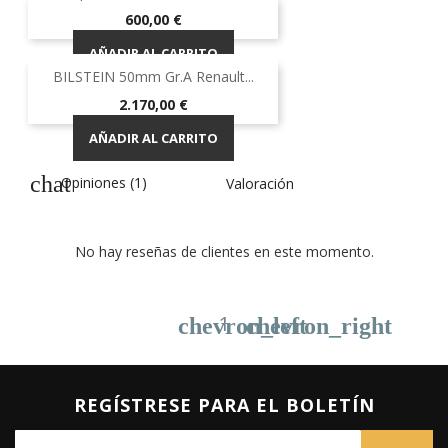
Precio
600,00 €
AÑADIR AL CARRITO
BILSTEIN 50mm Gr.A Renault...
Precio
2.170,00 €
AÑADIR AL CARRITO
Opiniones (1)
Valoración
No hay reseñas de clientes en este momento.
1
chevron_left
chevron_right
REGÍSTRESE PARA EL BOLETÍN