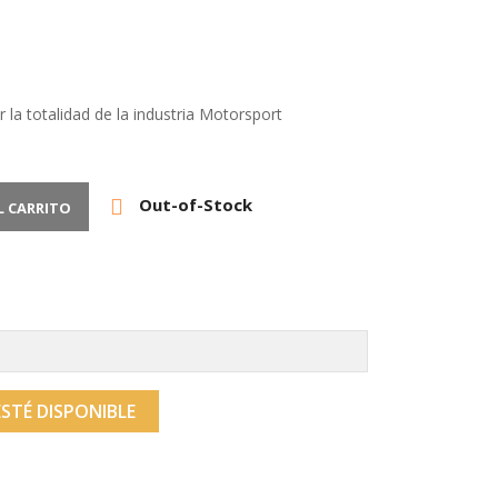
r la totalidad de la industria Motorsport
Out-of-Stock

L CARRITO
STÉ DISPONIBLE