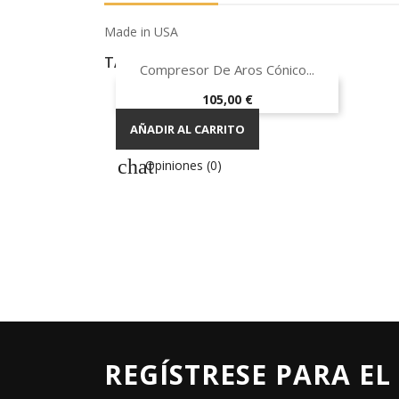
Made in USA
TAMBIÉN PODRÍA INTERESARLE

Vista rápida
Compresor De Aros Cónico...
Precio
105,00 €
AÑADIR AL CARRITO
Opiniones (0)
REGÍSTRESE PARA EL