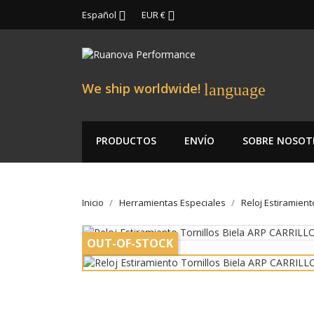
Español
EUR €


We ship worldwide!
language
PRODUCTOS
ENVÍO
SOBRE NOSOT
Inicio
Herramientas Especiales
Reloj Estiramient
OUT-OF-STOCK