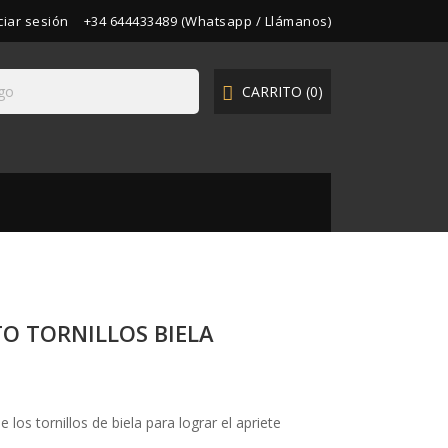
iciar sesión
+34 644433489 (Whatsapp / Llámanos)
CARRITO
(0)

TO TORNILLOS BIELA
 los tornillos de biela para lograr el apriete