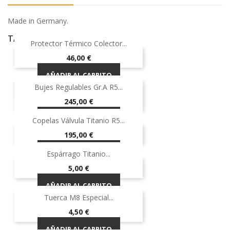
Made in Germany.
TAMBIÉN PODRÍA INTERESARLE
Protector Térmico Colector...
¡EN OFERTA!
Precio
46,00 €
AÑADIR AL CARRITO
Bujes Regulables Gr.A R5...
¡EN OFERTA!
Precio
245,00 €
AÑADIR AL CARRITO
Copelas Válvula Titanio R5...
Precio
195,00 €
AÑADIR AL CARRITO
Espárrago Titanio...
Precio
5,00 €
AÑADIR AL CARRITO
Tuerca M8 Especial...
Precio
4,50 €
AÑADIR AL CARRITO