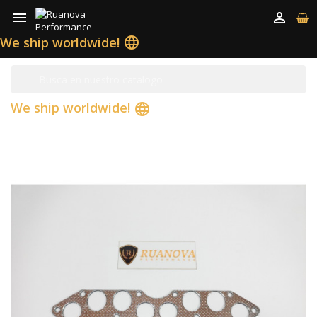


We ship worldwide!
language
We ship worldwide!
language