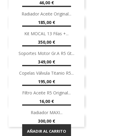
¡EN OFERTA!
Precio
46,00 €
AÑADIR AL CARRITO
Radiador Aceite Original...
Precio
185,00 €
AÑADIR AL CARRITO
Kit MOCAL 13 Filas +...
Precio
350,00 €
AÑADIR AL CARRITO
Soportes Motor Gr.A R5 Gt...
Precio
349,00 €
AÑADIR AL CARRITO
Copelas Válvula Titanio R5...
Precio
195,00 €
AÑADIR AL CARRITO
Filtro Aceite R5 Original...
Precio
16,00 €
AÑADIR AL CARRITO
Radiador MAXI...
Precio
300,00 €
AÑADIR AL CARRITO