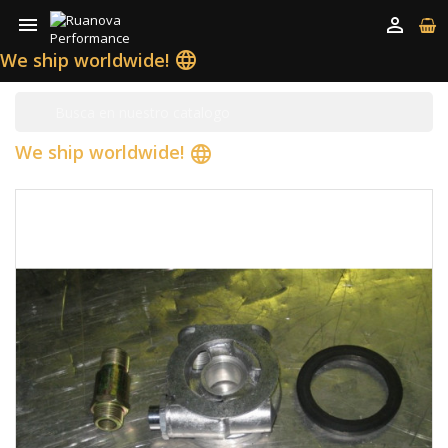


We ship worldwide!
language
We ship worldwide!
language