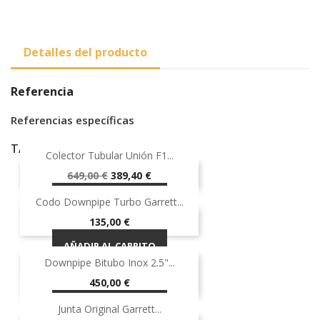
Detalles del producto
Referencia
Referencias específicas
TAMBIÉN PODRÍA INTERESARLE
Colector Tubular Unión F1...
-40%
¡EN OFERTA!
Precio
Precio
649,00 €
389,40 €
base
AÑADIR AL CARRITO
-40%
Codo Downpipe Turbo Garrett...
Precio
135,00 €
AÑADIR AL CARRITO
Downpipe Bitubo Inox 2.5"...
¡EN OFERTA!
Precio
450,00 €
AÑADIR AL CARRITO
Junta Original Garrett...