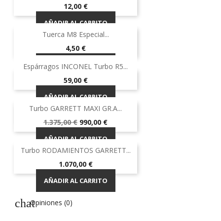
Precio
12,00 €
AÑADIR AL CARRITO
Tuerca M8 Especial...
Precio
4,50 €
AÑADIR AL CARRITO
Espárragos INCONEL Turbo R5...
Precio
59,00 €
AÑADIR AL CARRITO
Turbo GARRETT MAXI GR.A...
-28%
-28%
Precio
Precio
1.375,00 €
990,00 €
base
AÑADIR AL CARRITO
Turbo RODAMIENTOS GARRETT...
Precio
1.070,00 €
AÑADIR AL CARRITO
Opiniones (0)