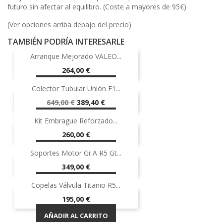
futuro sin afectar al equilibro. (Coste a mayores de 95€)
(Ver opciones arriba debajo del precio)
TAMBIÉN PODRÍA INTERESARLE
Arranque Mejorado VALEO...
Precio
264,00 €
AÑADIR AL CARRITO
Colector Tubular Unión F1...
-40%
¡EN OFERTA!
Precio
Precio
649,00 €
389,40 €
base
AÑADIR AL CARRITO
-40%
Kit Embrague Reforzado...
Precio
260,00 €
AÑADIR AL CARRITO
Soportes Motor Gr.A R5 Gt...
Precio
349,00 €
AÑADIR AL CARRITO
Copelas Válvula Titanio R5...
Precio
195,00 €
AÑADIR AL CARRITO