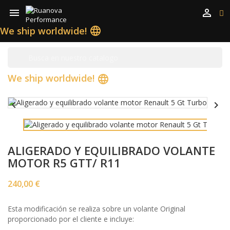


We ship worldwide!
language
We ship worldwide!
language


ALIGERADO Y EQUILIBRADO VOLANTE
MOTOR R5 GTT/ R11
240,00 €
Esta modificación se realiza sobre un volante Original
proporcionado por el cliente e incluye: