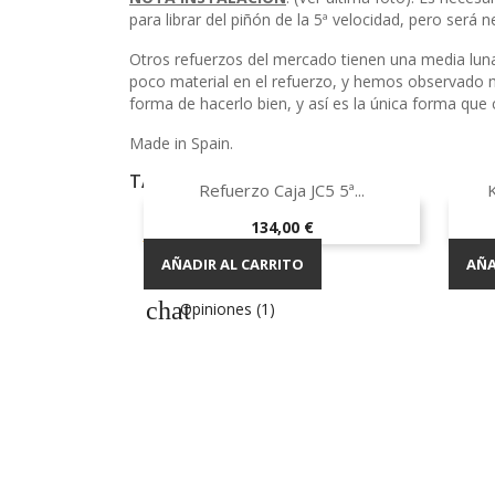
para librar del piñón de la 5ª velocidad, pero será
Otros refuerzos del mercado tienen una media luna 
poco material en el refuerzo, y hemos observado m
forma de hacerlo bien, y así es la única forma qu
Made in Spain.
TAMBIÉN PODRÍA INTERESARLE

Vista rápida
Refuerzo Caja JC5 5ª...
Precio
134,00 €
AÑADIR AL CARRITO
AÑA
Opiniones (1)