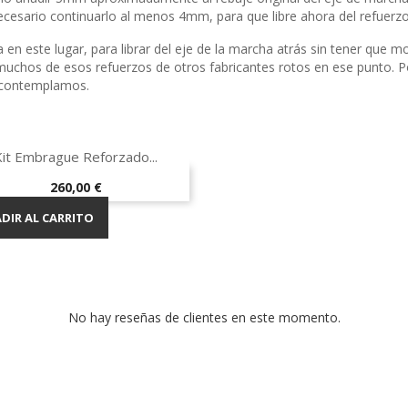
 necesario continuarlo al menos 4mm, para que libre ahora del refuerzo
en este lugar, para librar del eje de la marcha atrás sin tener que 
uchos de esos refuerzos de otros fabricantes rotos en ese punto. Po
e contemplamos.

Vista rápida
Kit Embrague Reforzado...
Precio
260,00 €
DIR AL CARRITO
No hay reseñas de clientes en este momento.