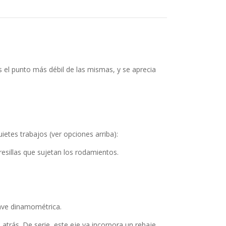
 el punto más débil de las mismas, y se aprecia
uietes trabajos (ver opciones arriba):
resillas que sujetan los rodamientos.
llave dinamométrica.
atrás. De serie, este eje ya incorpora un rebaje