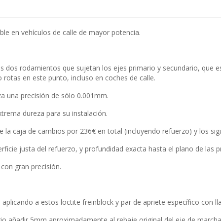
le en vehículos de calle de mayor potencia.
s dos rodamientos que sujetan los ejes primario y secundario, que es
 rotas en este punto, incluso en coches de calle.
iza una precisión de sólo 0.001mm.
extrema dureza para su instalación.
 de la caja de cambios por 236€ en total (incluyendo refuerzo) y los sig
rficie justa del refuerzo, y profundidad exacta hasta el plano de las p
con gran precisión.
os aplicando a estos loctite freinblock y par de apriete específico con 
ario añadir 5mm aproximadamente al rebaje original del eje de marcha 