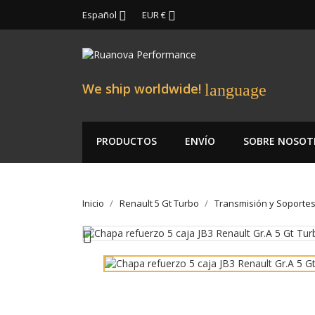
Español
EUR €


We ship worldwide!
language
PRODUCTOS
ENVÍO
SOBRE NOSOT
Inicio
Renault 5 Gt Turbo
Transmisión y Soporte
