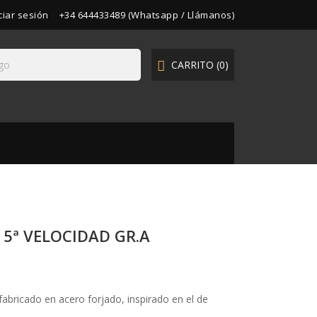
iciar sesión
+34 644433489 (Whatsapp / Llámanos)
CARRITO
(0)

 5ª VELOCIDAD GR.A
fabricado en acero forjado, inspirado en el de