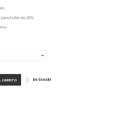
1mm
o para todas las JB3)
rico
En Stock!

L CARRITO