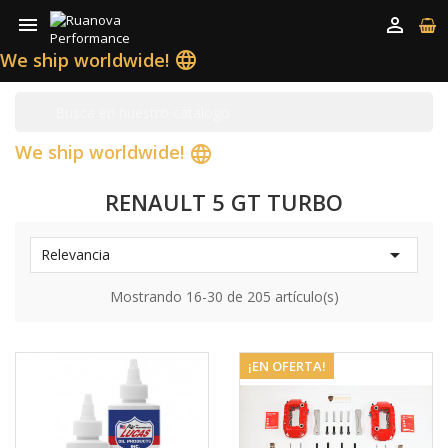


We ship worldwide!
language
We ship worldwide!
language
RENAULT 5 GT TURBO

Relevancia
Mostrando 16-30 de 205 artículo(s)
¡EN OFERTA!