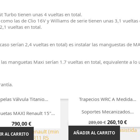
t Turbo tienen unas 4 vueltas en total.
 como las de Clio 16V y Williams de serie tienen unas 3,1 vueltas e
,1 vueltas en total.
 caso serían 2,4 vueltas en total) es instalar las manguestas de M
as manguetas Maxi serían 1.7 vueltas en total, equivalente a lo u
antía.


Vista rápida
Vista rápida
pelas Válvula Titanio...
Trapecios WRC A Medida...
Precio
Precio
274,00 €
1.850,00 €

Vista rápida
Soportes Mecanizados...

Vista rápida
etas MAXI Renault 15"...
R AL CARRITO
AÑADIR AL CARRITO
Precio
Precio
260,10 €
289,00 €
Precio
-10%
790,00 €
¡EN OFERTA!
base
AÑADIR AL CARRITO
R AL CARRITO
-10%