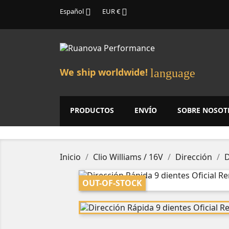
Español
EUR €


We ship worldwide!
language
PRODUCTOS
ENVÍO
SOBRE NOSOT
Inicio
Clio Williams / 16V
Dirección
D
OUT-OF-STOCK