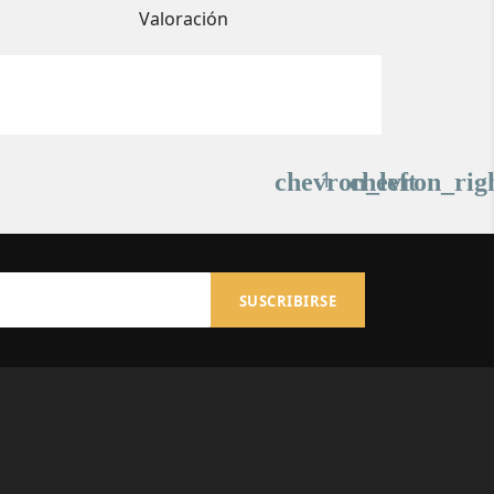
Valoración
1
chevron_left
chevron_rig