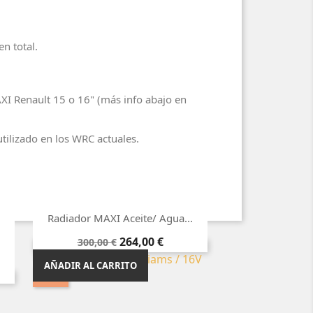
n total.
AXI Renault 15 o 16" (más info abajo en
tilizado en los WRC actuales.

Vista rápida
Radiador MAXI Aceite/ Agua...
Precio
Precio
264,00 €
300,00 €
-12%
¡EN OFERTA!
base
AÑADIR AL CARRITO
-12%