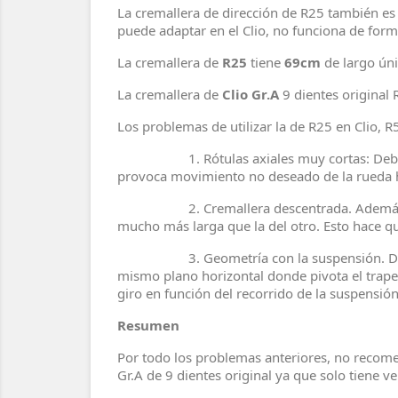
La cremallera de dirección de R25 también es 
puede adaptar en el Clio, no funciona de fo
La cremallera de
R25
tiene
69cm
de largo úni
La cremallera de
Clio Gr.A
9 dientes original 
Los problemas de utilizar la de R25 en Clio, R
1. Rótulas axiales muy cortas: Debido a lo
provoca movimiento no deseado de la rueda hac
2. Cremallera descentrada. Además esos 1
mucho más larga que la del otro. Esto hace q
3. Geometría con la suspensión. Donde se e
mismo plano horizontal donde pivota el trape
giro en función del recorrido de la suspensión
Resumen
Por todo los problemas anteriores, no recomen
Gr.A de 9 dientes original ya que solo tiene v