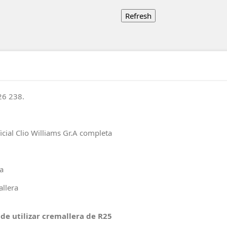
26 238.
icial Clio Williams Gr.A completa
ra
allera
e utilizar cremallera de R25