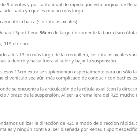
de 9 dientes y por tanto igual de rápida que esta original de Ren
rma adecuada ya que es mucho más larga.
camente la barra (sin rótulas axiales).
Renault Sport tiene
56cm
de largo únicamente la barra (sin rótulas
5, R19 etc son:
s 13cm más largo de la cremallera, las rótulas axiales van 
ia dentro y hacia fuera al subir y bajar la suspensión.
3cm extra se suplementan especialmente para un sólo lado, l
ue el vehículo sea aún más complicado de conducir con baches e
ncuentra la articulación de la rótula axial (con la direcció
cio / brazo de la suspensión. Al ser la cremallera del R25 mucho
.
damos utilizar la dirección de R25 a modo de dirección rápida. S
entajas y ningún contra al ser diseñada por Renault Sport específ