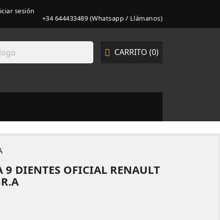
iciar sesión
+34 644433489 (Whatsapp / Llámanos)
CARRITO
(0)

A
 9 DIENTES OFICIAL RENAULT
R.A