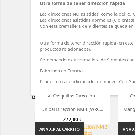
Otra forma de tener dirección rápida
Las direcciones NO asistidas, como la del R5 G
Las direcciones asistidas normales (6 dientes)
Con esta cremallera de 9 dientes se queda en 2
Otra forma de tener dirección rápida (en este
productos relacionados).
Combinando esta cremallera de 9 dientes con l
Fabricada en Francia.
Producto reacondicionado, no nuevo. Con Gar

Vista rápida
Kit Casquillos Dirección...
Co
TAMBIÉN PODRÍA INTERESARLE
Precio
49,00 €

Vista rápida
Unibal Dirección NMB (WRC...
Mangu
¡EN OFERTA!
AÑADIR AL CARRITO
AÑADI
Precio
272,00 €
AÑADIR AL CARRITO
AÑADI