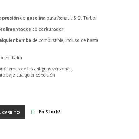
e
presión
de
gasolina
para Renault 5 Gt Turbo:
realimentados
de
carburador
alquier
bomba
de combustible, incluso de hasta
do
en
Italia
roblemas de las antiguas versiones,
te bajo cualquier condición
En Stock!

L CARRITO