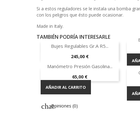
Si a estos reguladores se le instala una bomba gra
con los peligros que ésto puede ocasionar.
Made in Italy.
TAMBIÉN PODRÍA INTERESARLE

Vista rápida
Bujes Regulables Gr.A R5...
¡EN OFERTA!
Precio
245,00 €
AÑA

Vista rápida
Manómetro Presión Gasolina...
AÑADIR AL CARRITO
Precio
65,00 €
AÑADIR AL CARRITO
AÑA
Opiniones (0)