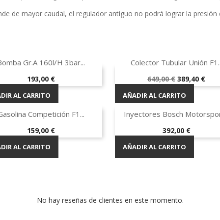
nde de mayor caudal, el regulador antiguo no podrá lograr la presión


Vista rápida
Vista rápida
Bomba Gr.A 160l/h 3bar...
Colector Tubular Unión F1..
¡EN OFERTA!
Precio
Precio
Precio
193,00 €
649,00 €
389,40 €
base
-40%
DIR AL CARRITO
AÑADIR AL CARRITO


Vista rápida
Vista rápida
Gasolina Competición F1...
Inyectores Bosch Motorsport
Precio
Precio
159,00 €
392,00 €
DIR AL CARRITO
AÑADIR AL CARRITO
No hay reseñas de clientes en este momento.