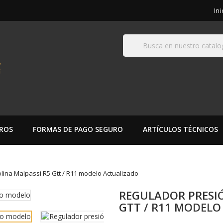
In
ROS
FORMAS DE PAGO SEGURO
ARTÍCULOS TÉCNICOS
lina Malpassi R5 Gtt / R11 modelo Actualizado
REGULADOR PRESIÓ
GTT / R11 MODEL