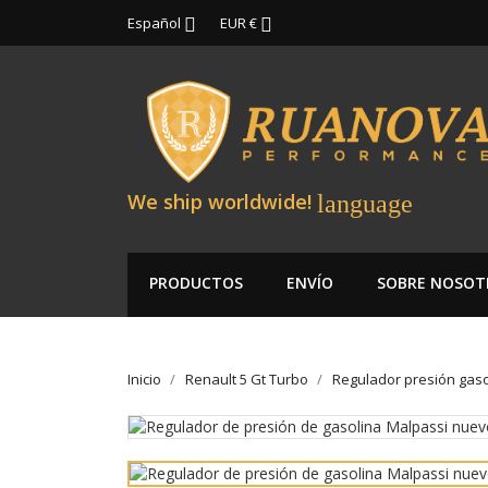
Español
EUR €


We ship worldwide!
language
PRODUCTOS
ENVÍO
SOBRE NOSOT
Inicio
Renault 5 Gt Turbo
Regulador presión gaso