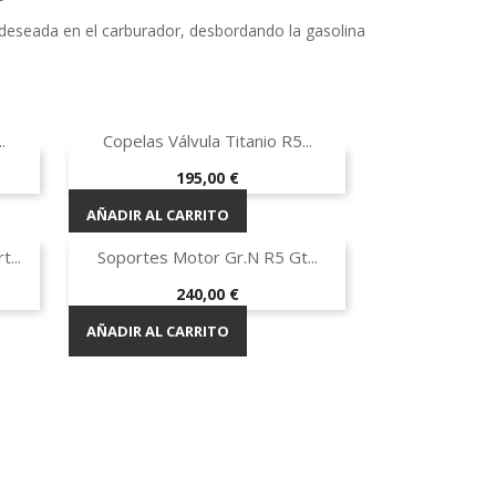
 deseada en el carburador, desbordando la gasolina

Vista rápida
.
Copelas Válvula Titanio R5...
-40%
Precio
195,00 €
AÑADIR AL CARRITO

Vista rápida
...
Soportes Motor Gr.N R5 Gt...
Precio
240,00 €
AÑADIR AL CARRITO