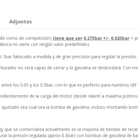
Adjuntos
calle como de competición)
tiene que ser
0.275bar +/- 0.025bar
+ pr
fábrica no viene con ningún valor predefinido).
0-1bar fabricado a medida y de gran precisión para regular la presión.
arburador no será capaz de cerrar y la gasolina se desbordará. Con me
entre los 0.05 y los 0.5bar, con lo que es perfecto para nuestros Gtt´
dientemente de la carga del motor (desde ralentí a máxima potenci
r ajustado sea cual sea la bomba de gasolina, incluso montando bomb
y que se comercializa actualmente en la mayoría de tiendas de reca
rar la presión regulada (aprox 0.3bar) con bombas de gasolina de ba