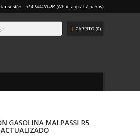
iciar sesión
+34 644433489 (Whatsapp / Llámanos)
CARRITO
(0)

N GASOLINA MALPASSI R5
O ACTUALIZADO