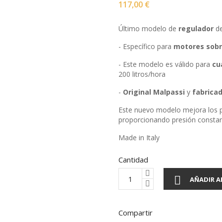
117,00 €
Último modelo de
regulador
d
- Específico para
motores
sob
- Este modelo es válido para
cu
200 litros/hora
-
Original
Malpassi
y
fabrica
Este nuevo modelo mejora los p
proporcionando presión constan
Made in Italy
Cantidad

AÑADIR A
Compartir