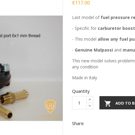
€117.00
Last model of
fuel
pressure
r
- Specific for
carburetor
boos
- This model
allow
any
fuel
p
-
Genuine
Malpassi
and
manu
This new model solves problems
any condition
Made in Italy
Quantity

ADD TO B
Share