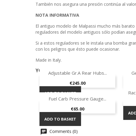
También nos asegura una presión continúa al valo
NOTA INFORMATIVA
El antiguo modelo de Malpassi mucho más barato (
reguladores del modelo antiguos sólo podían asegu
Si a estos reguladores se le instala una bomba gra
con los peligros que ésto puede ocasionar.
Made in Italy.
YOU MIGHT ALSO LIKE
Quick view

Adjustable Gr.A Rear Hubs...
Ge
ON SALE!
Price
€245.00
Rac
ADD TO BASKET
ADD
Quick view

Fuel Carb Pressure Gauge...
Price
€65.00
ADD
ADD TO BASKET
Comments (0)