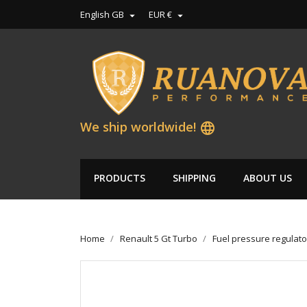
English GB
EUR €


We ship worldwide!
language
PRODUCTS
SHIPPING
ABOUT US
Home
Renault 5 Gt Turbo
Fuel pressure regulato