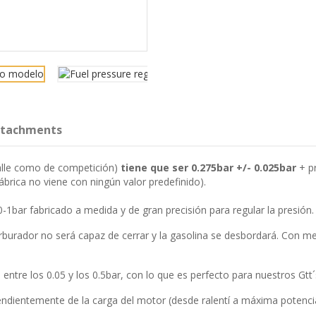
ttachments
calle como de competición)
tiene que ser
0.275bar +/- 0.025bar
+ pr
fábrica no viene con ningún valor predefinido).
0-1bar fabricado a medida y de gran precisión para regular la presión.
arburador no será capaz de cerrar y la gasolina se desbordará. Con me
entre los 0.05 y los 0.5bar, con lo que es perfecto para nuestros Gtt´
dientemente de la carga del motor (desde ralentí a máxima potenci