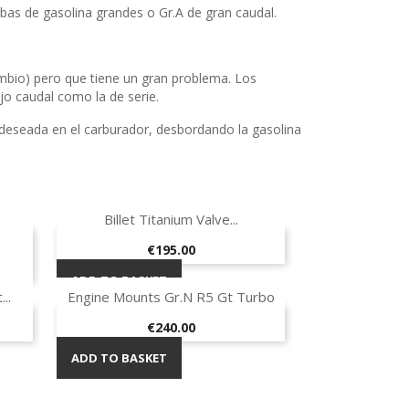
as de gasolina grandes o Gr.A de gran caudal.
mbio) pero que tiene un gran problema. Los
jo caudal como la de serie.
 deseada en el carburador, desbordando la gasolina
Quick view

Billet Titanium Valve...
-40%
Price
€195.00
ADD TO BASKET
Quick view

..
Engine Mounts Gr.N R5 Gt Turbo
Price
€240.00
ADD TO BASKET