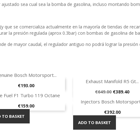
r ajustado sea cual sea la bomba de gasolina, incluso montando bomb
y que se comercializa actualmente en la mayoría de tiendas de reca
rar la presión regulada (aprox 0.3bar) con bombas de gasolina de ba
nde de mayor caudal, el regulador antiguo no podrá lograr la presión
Quick view

nuine Bosch Motorsport...
Quick view

Exhaust Manifold R5 Gt...
ON SALE!
Price
€193.00
Regular
Price
€649.00
€389.40
Quick view

e Fuel F1 Turbo 119 Octane
-40%
 TO BASKET
price
Quick view

Injectors Bosch Motorsport.
ADD TO BASKET
Price
€159.00
Price
€392.00
 TO BASKET
ADD TO BASKET