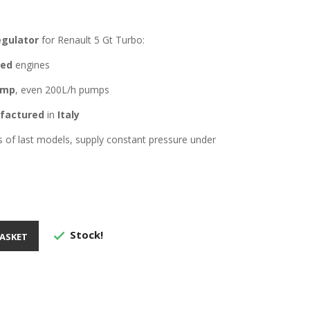
egulator
for Renault 5 Gt Turbo:
ted
engines
ump
, even 200L/h pumps
factured
in
Italy
 of last models, supply constant pressure under
Stock!

ASKET