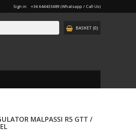
Sign in
+34 644433489 (Whatsapp / Call Us)
BASKET
(0)

GULATOR MALPASSI R5 GTT /
EL